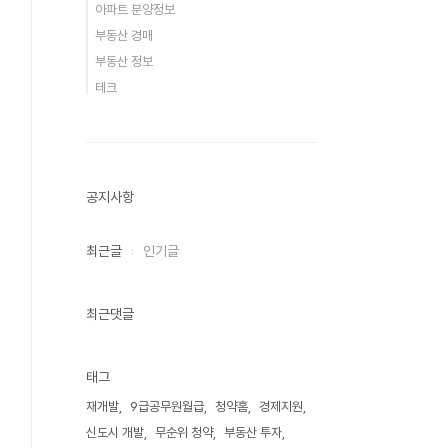
아파트 분양정보
부동산 경매
부동산 정보
테크
공지사항
최근글
인기글
최근댓글
태그
재개발
9급공무원월급
청약홈
경제지원
신도시 개발
무순위 청약
부동산 투자