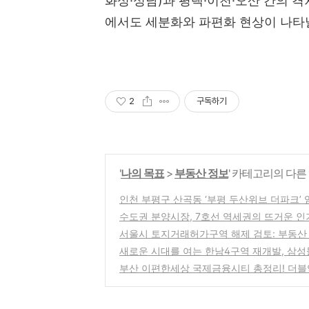
화성·성남)과 평택·이천·오산 간의 격
에서도 세분화와 파편화 현상이 나타
2
구독하기
'
나의 목표
>
부동산 정보
' 카테고리의 다른
인천 부평구 산곡동 ‘부평 두산위브 더파크’ 
수도권 분양시장, 7호선 역세권의 뜨거운 인
서울시 토지거래허가구역 해제 검토: 부동산
새로운 시대를 여는 한남4구역 재개발, 삼성
부산 이편한세상 국제금융시티 총정리! 더블