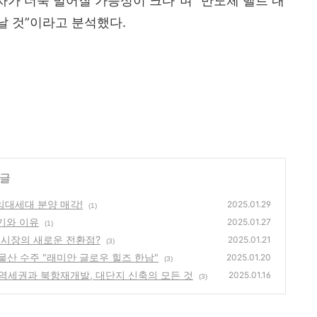
차가 더욱 벌어질 가능성이 크다”며 “반도체 벨트 내
날 것”이라고 분석했다.
 글
임대세대 분양 매각!
2025.01.29
(1)
기와 이유
2025.01.27
(1)
 시장의 새로운 전환점?
2025.01.21
(3)
물산 수주 "래미안 글로우 힐즈 한남"
2025.01.20
(3)
역세권과 북항재개발, 대단지 신축의 모든 것
2025.01.16
(3)