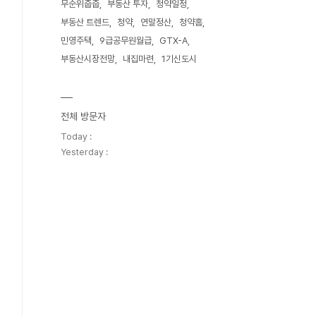
무순위줍줍
부동산 투자
청약일정
부동산 트렌드
청약
연말정산
청약홈
민영주택
9급공무원월급
GTX-A
부동산시장전망
내집마련
1기신도시
전체 방문자
Today :
Yesterday :