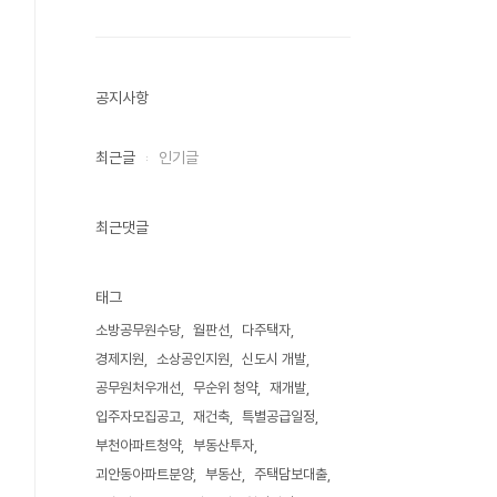
공지사항
최근글
인기글
최근댓글
태그
소방공무원수당
월판선
다주택자
경제지원
소상공인지원
신도시 개발
공무원처우개선
무순위 청약
재개발
입주자모집공고
재건축
특별공급일정
부천아파트청약
부동산투자
괴안동아파트분양
부동산
주택담보대출