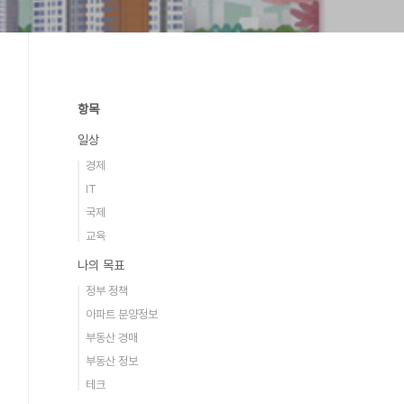
항목
일상
경제
IT
국제
교육
나의 목표
정부 정책
아파트 분양정보
부동산 경매
부동산 정보
테크