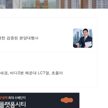
완판,은행이 선택한 검증된 분양대행사
권, 바다3분 해운대 LCT옆, 초품아