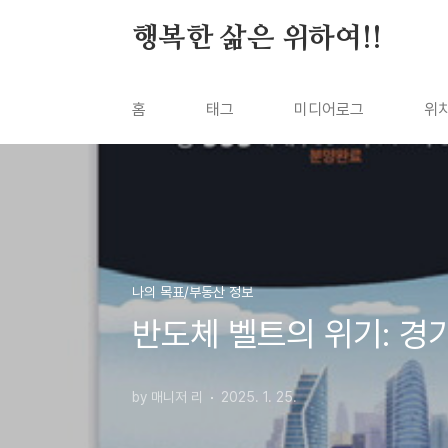
본문 바로가기
행복한 삶은 위하여!!
홈
태그
미디어로그
위
나의 목표/부동산 정보
반도체 벨트의 위기: 경
by 매니저 리
2025. 1. 25.